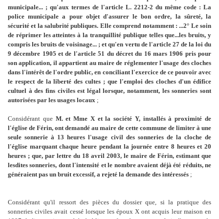
municipale... ; qu'aux termes de l'article L. 2212-2 du même code : La
police municipale a pour objet d'assurer le bon ordre, la sûreté, la
sécurité et la salubrité publiques. Elle comprend notamment : ...2° Le soin
de réprimer les atteintes à la tranquillité publique telles que...les bruits, y
compris les bruits de voisinage... ; et qu'en vertu de l'article 27 de la loi du
9 décembre 1905 et de l'article 51 du décret du 16 mars 1906 pris pour
son application, il appartient au maire de réglementer l'usage des cloches
dans l'intérêt de l'ordre public, en conciliant l'exercice de ce pouvoir avec
le respect de la liberté des cultes ; que l'emploi des cloches d'un édifice
cultuel à des fins civiles est légal lorsque, notamment, les sonneries sont
autorisées par les usages locaux
;
Considérant que
M. et Mme X et la société Y, installés à proximité de
l'église de Férin, ont demandé au maire de cette commune de limiter à une
seule sonnerie à 13 heures l'usage civil des sonneries de la cloche de
l'église marquant chaque heure pendant la journée entre 8 heures et 20
heures ; que, par lettre du 18 avril 2003, le maire de Férin, estimant que
lesdites sonneries, dont l'intensité et le nombre avaient déjà été réduits, ne
généraient pas un bruit excessif, a rejeté la demande des intéressés
;
Considérant qu'il ressort des pièces du dossier que, si la pratique des
sonneries civiles avait cessé lorsque les époux X ont acquis leur maison en