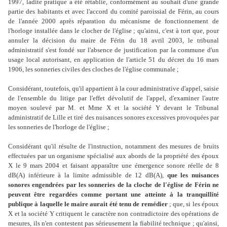
1997, ladite pratique a été rétablie, conformément au souhait d'une grande
partie des habitants et avec l'accord du comité paroissial de Férin, au cours
de l'année 2000 après réparation du mécanisme de fonctionnement de
l'horloge installée dans le clocher de l'église ; qu'ainsi, c'est à tort que, pour
annuler la décision du maire de Férin du 18 avril 2003, le tribunal
administratif s'est fondé sur l'absence de justification par la commune d'un
usage local autorisant, en application de l'article 51 du décret du 16 mars
1906, les sonneries civiles des cloches de l'église communale ;
Considérant, toutefois, qu'il appartient à la cour administrative d'appel, saisie
de l'ensemble du litige par l'effet dévolutif de l'appel, d'examiner l'autre
moyen soulevé par M. et Mme X et la société Y devant le Tribunal
administratif de Lille et tiré des nuisances sonores excessives provoquées par
les sonneries de l'horloge de l'église ;
Considérant qu'il résulte de l'instruction, notamment des mesures de bruits
effectuées par un organisme spécialisé aux abords de la propriété des époux
X le 9 mars 2004 et faisant apparaître une émergence sonore réelle de 8
dB(A) inférieure à la limite admissible de 12 dB(A),
que les nuisances
sonores engendrées par les sonneries de la cloche de l'église de Férin ne
peuvent être regardées comme portant une atteinte à la tranquillité
publique à laquelle le maire aurait été tenu de remédier
; que, si les époux
X et la société Y critiquent le caractère non contradictoire des opérations de
mesures, ils n'en contestent pas sérieusement la fiabilité technique ; qu'ainsi,