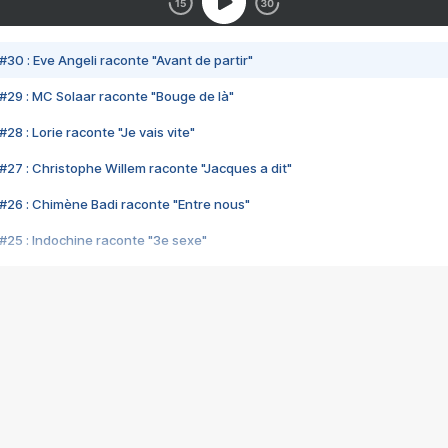
#30 : Eve Angeli raconte "Avant de partir"
#29 : MC Solaar raconte "Bouge de là"
28 : Lorie raconte "Je vais vite"
#27 : Christophe Willem raconte "Jacques a dit"
#26 : Chimène Badi raconte "Entre nous"
#25 : Indochine raconte "3e sexe"
#24 : Zaho raconte "C'est chelou"
#23 : Patrick Bruel raconte "Au café des délices"
#22 : Kyo raconte "Le chemin"
#21 : Nolwenn Leroy raconte "Cassé"
#20 : Patrick Hernandez raconte "Born to be alive"